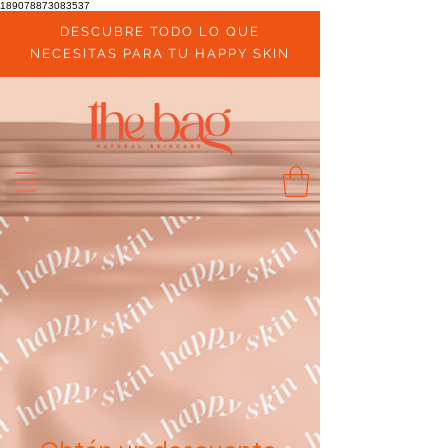
189078873083537
DESCUBRE TODO LO QUE
NECESITAS PARA TU HAPPY SKIN