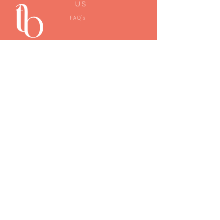
US
FAQ's
(787) 647-0196
thebagskincare@gmail.com
BE THE FIRST TO KNOW!
Email
Subscribe
@2023 THE BAG. ALL RIGHTS
RESERVED