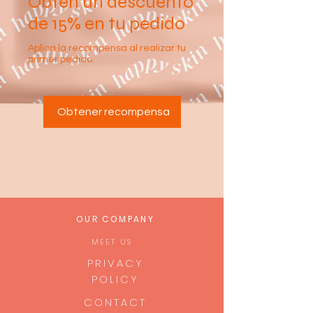
Obtén un descuento
de 15% en tu pedido
Aplica la recompensa al realizar tu
primer pedido.
Obtener recompensa
OUR COMPANY
MEET US
PRIVACY
POLICY
CONTACT