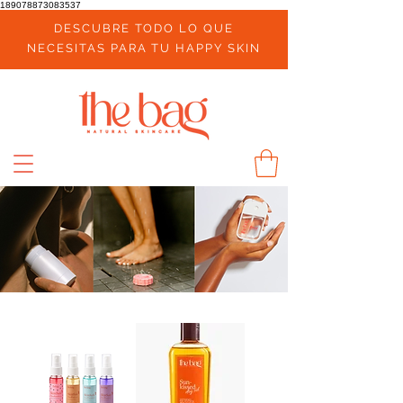
189078873083537
DESCUBRE TODO LO QUE
NECESITAS PARA TU HAPPY SKIN