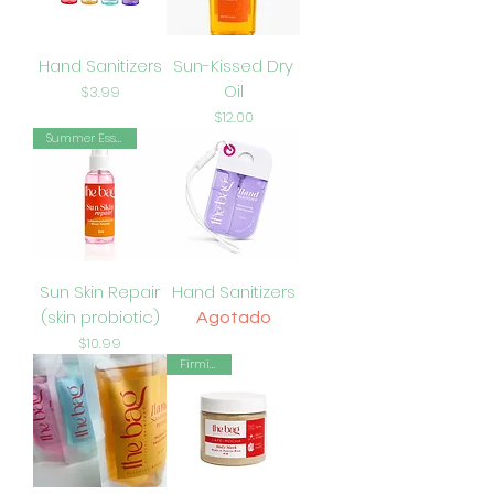
Hand Sanitizers
Sun-Kissed Dry
Oil
Precio
$3.99
Precio
$12.00
Summer Essential
Sun Skin Repair
Hand Sanitizers
(skin probiotic)
Agotado
Precio
$10.99
Firming …