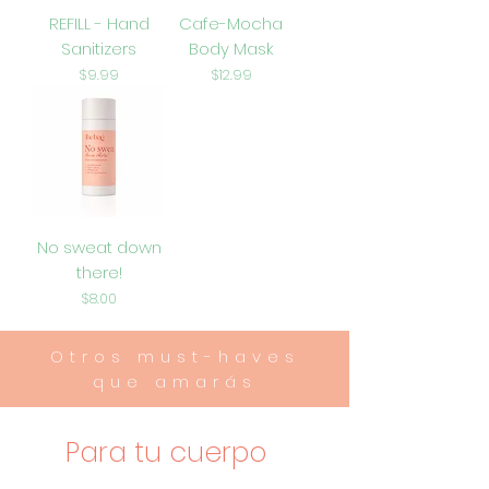
REFILL - Hand
Cafe-Mocha
Sanitizers
Body Mask
Precio
Precio
$9.99
$12.99
No sweat down
there!
Precio
$8.00
Otros must-haves
que amarás
Para tu cuerpo